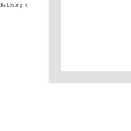
die Lösung in
Ich akzeptiere die Datenschu
von Mitarbeitern der COBISO
diesem Zusammenhang erhoben
Bitte lesen Sie unsere Datens
www.cobisoft.de/datenschut
D