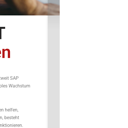
Lösung
*
Unternehmen
*
T
Name
*
en
E-Mail
*
tweit SAP
Telefonnummer
*
ables Wachstum
Land
*
n helfen,
Beziehung zu COBISOFT
*
n, besteht
Datenschutz
*
nktionieren.